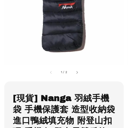
1
/
2
[現貨] Nanga 羽絨手機
袋 手機保護套 造型收納袋
進口鴨絨填充物 附登山扣