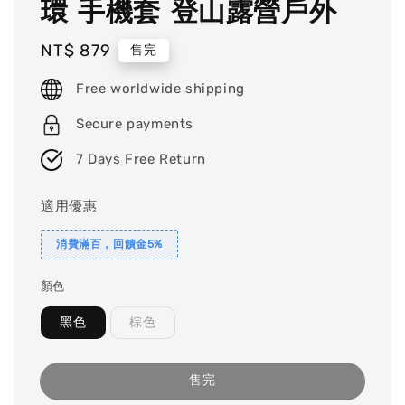
環 手機套 登山露營戶外
Regular
NT$ 879
售完
price
Free worldwide shipping
Secure payments
7 Days Free Return
適用優惠
消費滿百，回饋金5%
顏色
黑色
棕色
售完