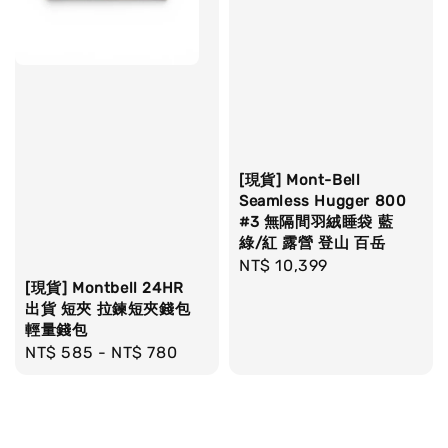
[現貨] Mont-Bell
Seamless Hugger 800
#3 無隔間羽絨睡袋 藍
綠/紅 露營 登山 百岳
Regular
NT$ 10,399
[現貨] Montbell 24HR
price
出貨 短夾 拉鍊短夾錢包
輕量錢包
Regular
NT$ 585
-
NT$ 780
price