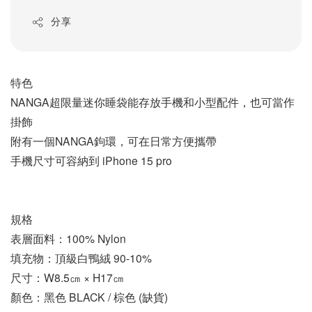
分享
特色
NANGA超限量迷你睡袋能存放手機和小型配件，也可當作
掛飾
附有一個NANGA鉤環，可在日常方便攜帶
手機尺寸可容納到 iPhone 15 pro
規格
表層面料：100% Nylon
填充物：頂級白鴨絨 90-10%
尺寸：W8.5㎝ × H17㎝
顏色：黑色 BLACK / 棕色 (缺貨)