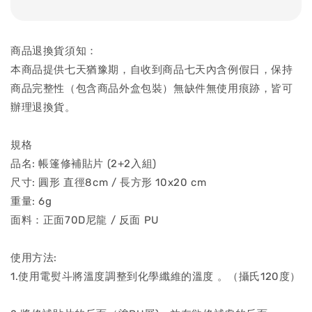
商品退換貨須知：
本商品提供七天猶豫期，自收到商品七天內含例假日，保持
商品完整性（包含商品外盒包裝）無缺件無使用痕跡，皆可
辦理退換貨。
規格
品名: 帳篷修補貼片 (2+2入組)
尺寸: 圓形 直徑8cm / 長方形 10x20 cm
重量: 6g
面料：正面70D尼龍 / 反面 PU
使用方法:
1.使用電熨斗將溫度調整到化學纖維的溫度 。（攝氏120度）