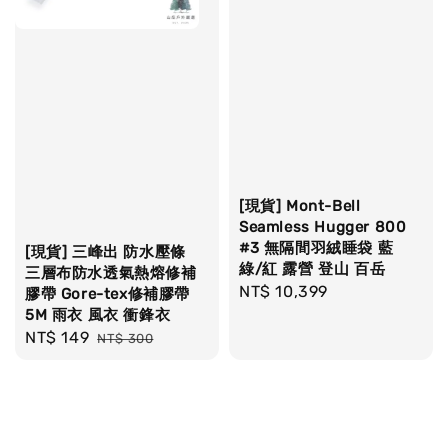
[現貨] Mont-Bell
Seamless Hugger 800
#3 無隔間羽絨睡袋 藍
[現貨] 三峰出 防水壓條
綠/紅 露營 登山 百岳
三層布防水透氣熱熔修補
Regular
NT$ 10,399
膠帶 Gore-tex修補膠帶
5M 雨衣 風衣 衝鋒衣
price
Sale
NT$ 149
Regular
NT$ 300
price
price