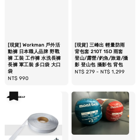
[現貨] Workman 戶外活
[現貨] 三峰出 輕量防雨
動褲 日本職人品牌 野戰
背包套 210T 15D 雨套
褲 工裝 工作褲 水洗長褲
登山/露營/釣魚/旅遊/攝
長褲 軍工裝 多口袋 大口
影 登山包 攝影包 背包
袋
Regular
NT$ 279
-
NT$ 1,299
Regular
NT$ 990
price
price
優惠