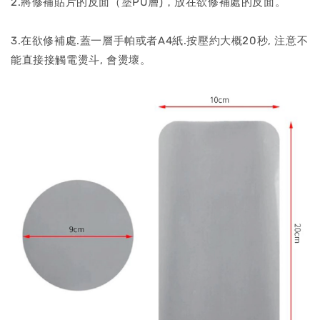
2.將修補貼片的反面（塗PU層)，放在欲修補處的反面。
3.在欲修補處.蓋一層手帕或者A4紙.按壓約大概20秒, 注意不
能直接接觸電燙斗, 會燙壞。