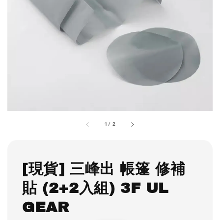
1
/
2
[現貨] 三峰出 帳篷 修補
貼 (2+2入組) 3F UL
GEAR