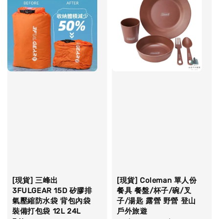
[現貨] 三峰出
[現貨] Coleman 單人份
3FULGEAR 15D 矽膠排
餐具 餐盤/杯子/碗/叉
氣壓縮防水袋 背包內袋
子/湯匙 露營 野營 登山
裝備打包袋 12L 24L
戶外旅遊