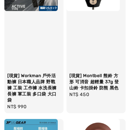
[現貨] Workman 戶外活
[現貨] Montbell 熊鈴 方
動褲 日本職人品牌 野戰
形 可消音 超輕量 37g 登
褲 工裝 工作褲 水洗長褲
山鈴 卡扣掛鈴 防熊 黑色
長褲 軍工裝 多口袋 大口
Regular
NT$ 450
袋
price
Regular
NT$ 990
price