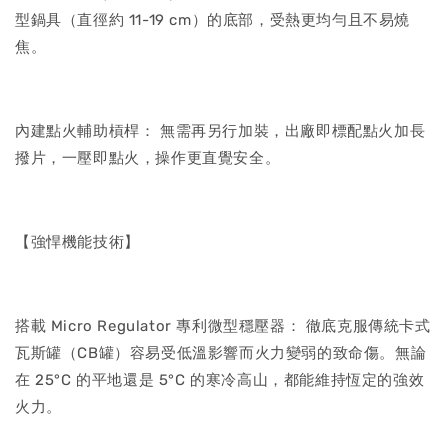
型鍋具（直徑約 11-19 cm）的底部，受熱更均勻且不易燒
焦。
內建點火輔助槓桿： 無需再另行加裝，出廠即標配點火加長
撥片，一壓即點火，操作更直覺安全。
【強悍機能技術】
搭載 Micro Regulator 專利微型穩壓器： 徹底克服傳統卡式
瓦斯罐（CB罐）容易受低溫影響而火力變弱的致命傷。無論
在 25°C 的平地還是 5°C 的寒冷高山，都能維持恆定的強效
火力。