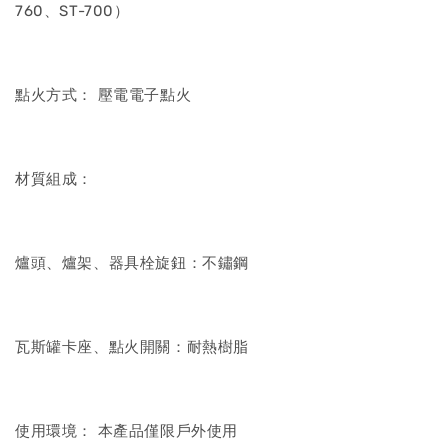
760、ST-700）
點火方式： 壓電電子點火
材質組成：
爐頭、爐架、器具栓旋鈕：不鏽鋼
瓦斯罐卡座、點火開關：耐熱樹脂
使用環境： 本產品僅限戶外使用