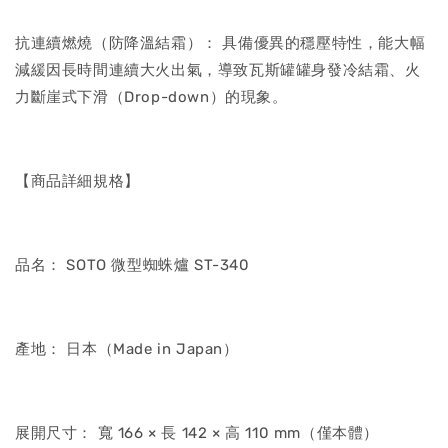
抗連續燃燒（防降溫結霜）： 具備優異的穩壓特性，能大幅
減緩因長時間連續大火出氣，導致瓦斯罐罐身發冷結霜、火
力斷崖式下滑（Drop-down）的現象。
【商品詳細規格】
品名： SOTO 微型蜘蛛爐 ST-340
產地： 日本（Made in Japan）
展開尺寸： 寬 166 × 長 142 × 高 110 mm（僅本體）